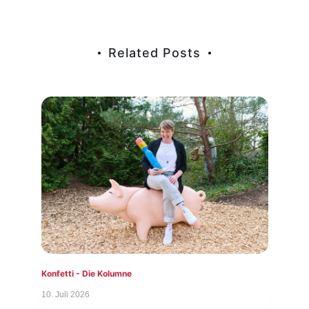
Related Posts
Konfetti - Die Kolumne
Konf
10. Juli 2026
3. Ju