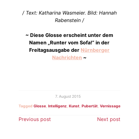
/ Text: Katharina Wasmeier. Bild: Hannah
Rabenstein /
~ Diese Glosse erscheint unter dem
Namen „Runter vom Sofa!“ in der
Freitagsausgabe der
Nürnberger
Nachrichten
~
7. August 2015
Tagged
Glosse
,
Intelligenz
,
Kunst
,
Pubertät
,
Vernissage
Beitragsnavigation
Previous post
Next post