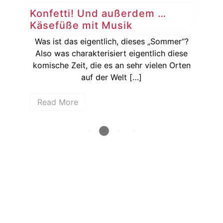
Konfetti! Und außerdem …
Ko
Käsefüße mit Musik
Au
sich
Was ist das eigentlich, dieses „Sommer“?
ßer
Also was charakterisiert eigentlich diese
[…]
komische Zeit, die es an sehr vielen Orten
Auf
auf der Welt […]
Read More
R
How deep is your love