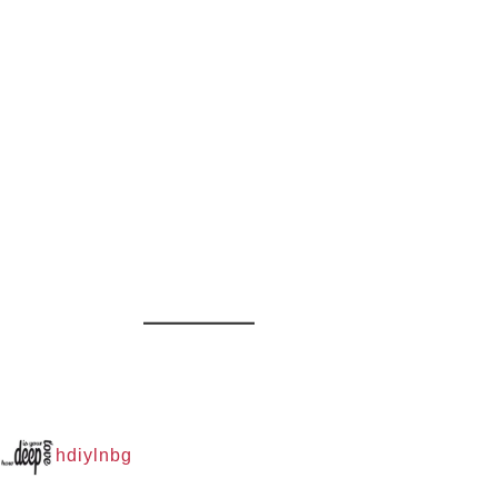
hdiylnbg