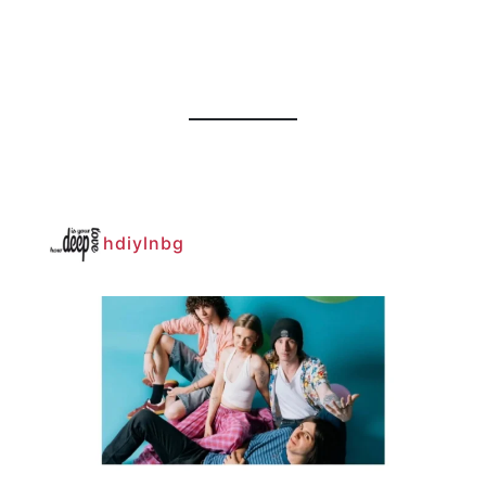
hdiylnbg