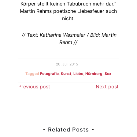
Körper stellt keinen Tabubruch mehr dar.“
Martin Rehms poetische Liebesfeuer auch
nicht.
// Text: Katharina Wasmeier / Bild: Martin
Rehm //
20. Juli 2015
Tagged
Fotografie
,
Kunst
,
Liebe
,
Nürnberg
,
Sex
Beitragsnavigation
Previous post
Next post
Related Posts