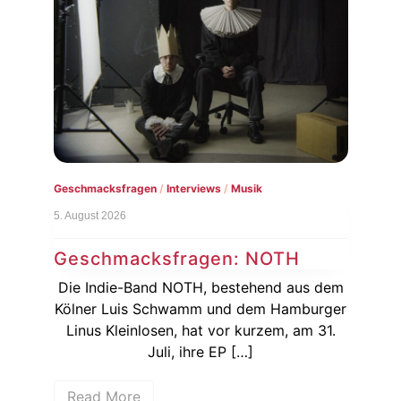
Geschmacksfragen
/
Interviews
/
Musik
Konz
5. August 2026
3. Au
Geschmacksfragen: NOTH
Na
Ku
Die Indie-Band NOTH, bestehend aus dem
a zu
Kölner Luis Schwamm und dem Hamburger
Hur
Linus Kleinlosen, hat vor kurzem, am 31.
bei
bei
Juli, ihre EP […]
Read More