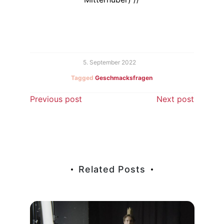
5. September 2022
Tagged
Geschmacksfragen
Beitragsnavigation
Previous post
Next post
Related Posts