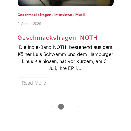
Geschmacksfragen
/
Interviews
/
Musik
Konz
5. August 2026
3. Au
Geschmacksfragen: NOTH
Na
Ku
Die Indie-Band NOTH, bestehend aus dem
a zu
Kölner Luis Schwamm und dem Hamburger
Hur
Linus Kleinlosen, hat vor kurzem, am 31.
bei
bei
Juli, ihre EP […]
Read More
R