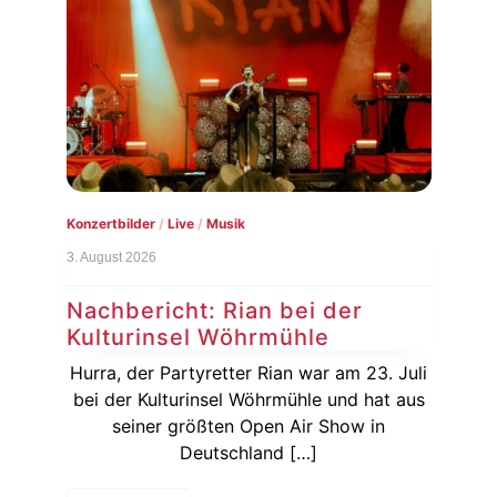
Konzertbilder
/
Live
/
Musik
Live
3. August 2026
1. Au
Nachbericht: Rian bei der
Vo
Kulturinsel Wöhrmühle
20
dem
rger
Hurra, der Partyretter Rian war am 23. Juli
De
31.
bei der Kulturinsel Wöhrmühle und hat aus
vor
seiner größten Open Air Show in
Ja
Deutschland […]