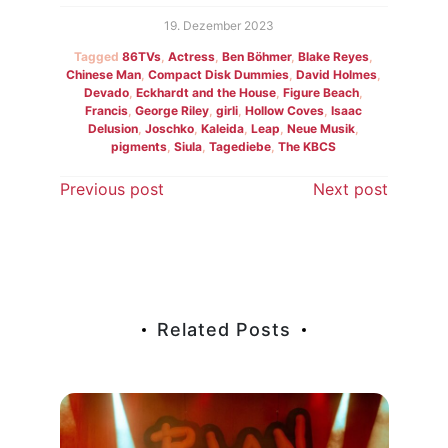
19. Dezember 2023
Tagged
86TVs
,
Actress
,
Ben Böhmer
,
Blake Reyes
,
Chinese Man
,
Compact Disk Dummies
,
David Holmes
,
Devado
,
Eckhardt and the House
,
Figure Beach
,
Francis
,
George Riley
,
girli
,
Hollow Coves
,
Isaac
Delusion
,
Joschko
,
Kaleida
,
Leap
,
Neue Musik
,
pigments
,
Siula
,
Tagediebe
,
The KBCS
Beitragsnavigation
Previous post
Next post
Related Posts