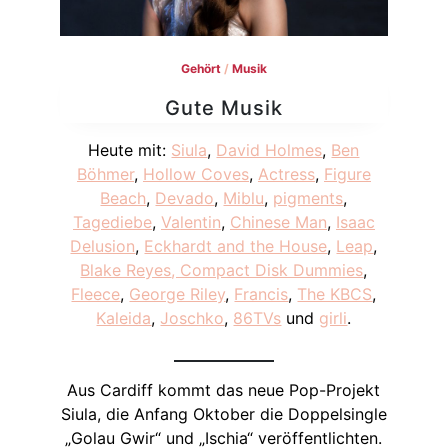
Gehört
/
Musik
Gute Musik
Heute mit:
Siula
,
David Holmes
,
Ben
Böhmer
,
Hollow Coves
,
Actress
,
Figure
Beach
,
Devado
,
Miblu
,
pigments
,
Tagediebe
,
Valentin
,
Chinese Man
,
Isaac
Delusion
,
Eckhardt and the House
,
Leap
,
Blake Reyes
, Compact Disk Dummies
,
Fleece
,
George Riley
,
Francis
,
The KBCS
,
Kaleida
,
Joschko
,
86TVs
und
girli
.
Aus Cardiff kommt das neue Pop-Projekt
Siula, die Anfang Oktober die Doppelsingle
„Golau Gwir“ und „Ischia“ veröffentlichten.