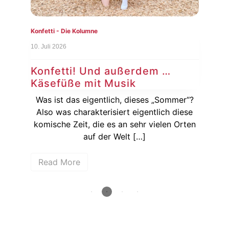
Konfetti - Die Kolumne
Konf
10. Juli 2026
3. Ju
Konfetti! Und außerdem …
Ko
Käsefüße mit Musik
Au
sich
Was ist das eigentlich, dieses „Sommer“?
ßer
Also was charakterisiert eigentlich diese
[…]
komische Zeit, die es an sehr vielen Orten
Auf
auf der Welt […]
Read More
R