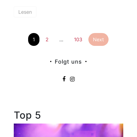
Lesen
Seitennummer
1
2
…
103
Next
der
Folgt uns
Beiträge
Top 5