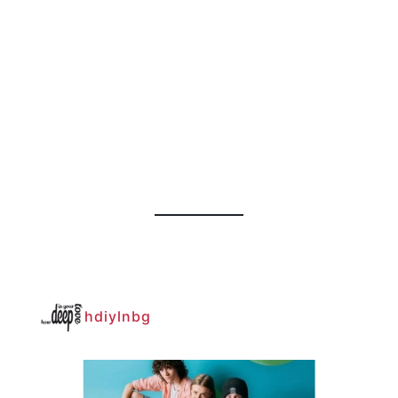
hdiylnbg