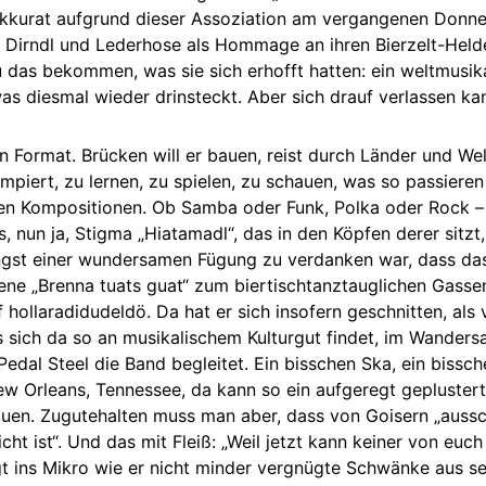
 akkurat aufgrund dieser Assoziation am vergangenen Donne
 Dirndl und Lederhose als Hommage an ihren Bierzelt-Helden,
u das bekommen, was sie sich erhofft hatten: ein weltmusi
was diesmal wieder drinsteckt. Aber sich drauf verlassen kan
n Format. Brücken will er bauen, reist durch Länder und Wel
mpiert, zu lernen, zu spielen, zu schauen, was so passier
en Kompositionen. Ob Samba oder Funk, Polka oder Rock – w
 nun ja, Stigma „Hiatamadl“, das in den Köpfen derer sitzt,
ngst einer wundersamen Fügung zu verdanken war, dass das
hene „Brenna tuats guat“ zum biertischtanztauglichen Gass
uf hollaradidudeldö. Da hat er sich insofern geschnitten, al
sich da so an musikalischem Kulturgut findet, im Wandersa
m Pedal Steel die Band begleitet. Ein bisschen Ska, ein biss
New Orleans, Tennessee, da kann so ein aufgeregt geplustert
uen. Zugutehalten muss man aber, dass von Goisern „auss
licht ist“. Und das mit Fleiß: „Weil jetzt kann keiner von e
gt ins Mikro wie er nicht minder vergnügte Schwänke aus se