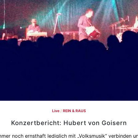
Live
/
REIN & RAUS
Konzertbericht: Hubert von Goisern
mer noch ernsthaft lediglich mit „Volksmusik“ verbinden un