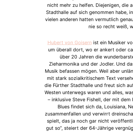
nicht mehr zu helfen. Diejenigen, die
Stadthalle auf sich genommen habe, in
vielen anderen hatten vermutlich gena
nie so recht weiß, 
Hubert von Goisern
ist ein Musiker vo
um überall dort, wo er ankert oder ca
über 20 Jahren die wunderbarst
Zieharmonika und der Jodler. Und das,
Musik befassen mögen. Weil aber unlä
mit stark sozialkritischem Text verse
die Fürther Stadthalle und freut sich a
Westen unterwegs waren und alles, was 
– inklusive Steve Fishell, der mit de
Blues findet sich da, Louisiana, 
zusammenfallen und verwirrt dreinscha
spielt, das ja noch gar nicht veröffent
gut so“, steiert der 64-Jährige vergnü