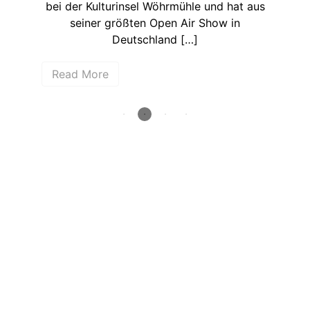
31.
bei der Kulturinsel Wöhrmühle und hat aus
vor
seiner größten Open Air Show in
Ja
Deutschland […]
Read More
R
How deep is your love