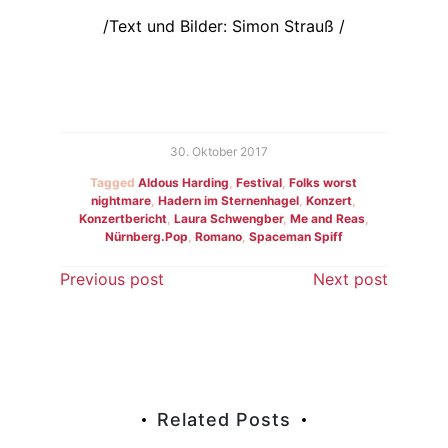
/Text und Bilder: Simon Strauß /
30. Oktober 2017
Tagged
Aldous Harding
,
Festival
,
Folks worst
nightmare
,
Hadern im Sternenhagel
,
Konzert
,
Konzertbericht
,
Laura Schwengber
,
Me and Reas
,
Nürnberg.Pop
,
Romano
,
Spaceman Spiff
Beitragsnavigation
Previous post
Next post
Related Posts