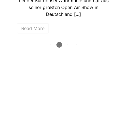
 hat aus
vorbei und so findet natürlich auch dieses
 in
Jahr wieder das Taubertal Festival beim
30-jährigen Jubiläum statt. […]
Read More
How deep is your love