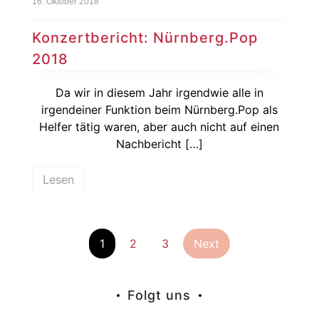
16. Oktober 2018
Konzertbericht: Nürnberg.Pop
2018
Da wir in diesem Jahr irgendwie alle in
irgendeiner Funktion beim Nürnberg.Pop als
Helfer tätig waren, aber auch nicht auf einen
Nachbericht […]
Lesen
Seitennummer
1
2
3
Next
der
Folgt uns
Beiträge