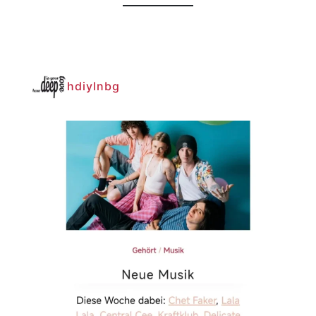
hdiylnbg