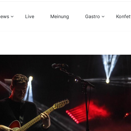
views
Live
Meinung
Gastro
Konfet