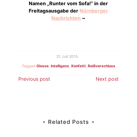
Namen „Runter vom Sofa!“ in der
Freitagsausgabe der
Nürnberger
Nachrichten
~
31. Juli 2015
Tagged
Glosse
,
Intelligenz
,
Konfetti
,
Reißverschluss
Beitragsnavigation
Previous post
Next post
Related Posts