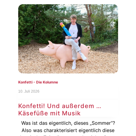
Konfetti - Die Kolumne
Konf
10. Juli 2026
3. Ju
Konfetti! Und außerdem …
Ko
Käsefüße mit Musik
Au
sich
Was ist das eigentlich, dieses „Sommer“?
ßer
Also was charakterisiert eigentlich diese