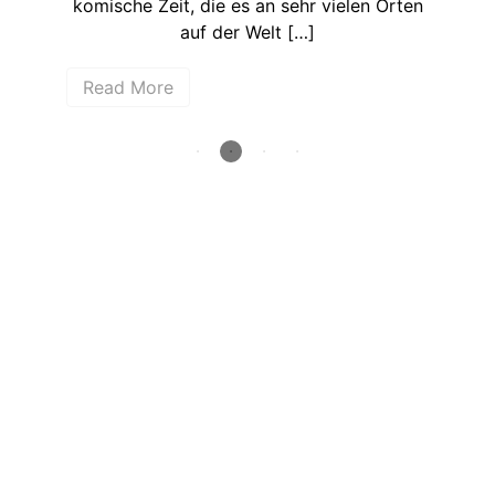
[…]
komische Zeit, die es an sehr vielen Orten
Auf
auf der Welt […]
Read More
R
How deep is your love