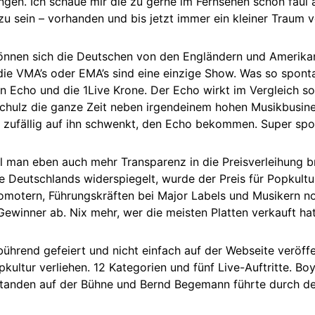
ungen. Ich schaue mir die zu gerne im Fernsehen schön faul 
zu sein – vorhanden und bis jetzt immer ein kleiner Traum v
 können sich die Deutschen von den Engländern und Amerika
ie VMA’s oder EMA’s sind eine einzige Show. Was so spont
n Echo und die 1Live Krone. Der Echo wirkt im Vergleich so 
chulz die ganze Zeit neben irgendeinem hohen Musikbusines
 zufällig auf ihn schwenkt, den Echo bekommen. Super spo
il man eben auch mehr Transparenz in die Preisverleihung 
 Deutschlands widerspiegelt, wurde der Preis für Popkultu
Promotern, Führungskräften bei Major Labels und Musikern n
Gewinner ab. Nix mehr, wer die meisten Platten verkauft hat
ührend gefeiert und nicht einfach auf der Webseite veröffe
kultur verliehen. 12 Kategorien und fünf Live-Auftritte. Boy,
tanden auf der Bühne und Bernd Begemann führte durch d