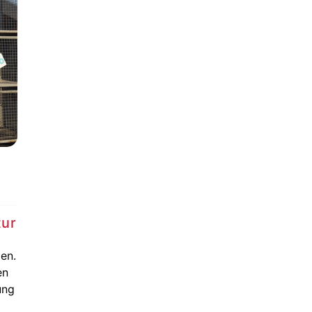
tur
en.
en
ung