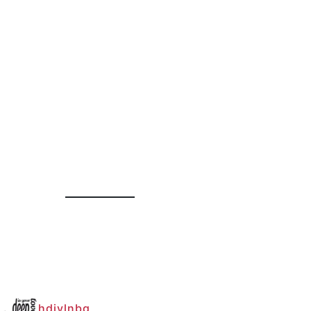
hdiylnbg