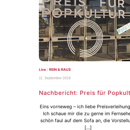
Live
/
REIN & RAUS
11. September 2016
Nachbericht: Preis für Popkul
Eins vorneweg – ich liebe Preisverleihung
Ich schaue mir die zu gerne im Fernseh
schön faul auf dem Sofa an, die Vorstell
[…]