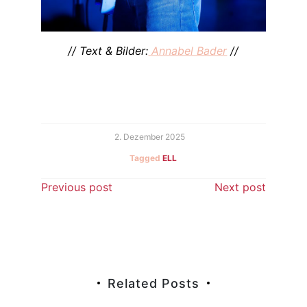
// Text & Bilder:
Annabel Bader
//
2. Dezember 2025
Tagged
ELL
Beitragsnavigation
Previous post
Next post
Related Posts