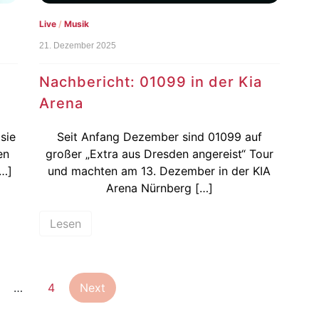
Live
/
Musik
21. Dezember 2025
Nachbericht: 01099 in der Kia
Arena
sie
Seit Anfang Dezember sind 01099 auf
en
großer „Extra aus Dresden angereist“ Tour
[…]
und machten am 13. Dezember in der KIA
Arena Nürnberg […]
Lesen
Seitennummerierung
…
4
Next
der