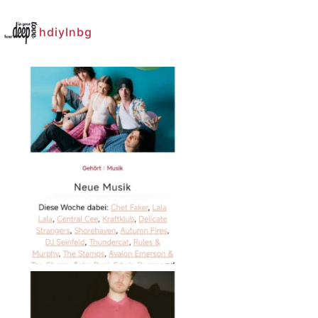
hdiylnbg