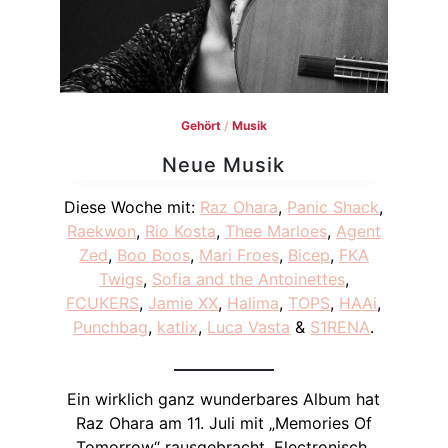
Gehört
/
Musik
Neue Musik
Diese Woche mit:
Raz Ohara
,
Panic Shack
,
Raekwon
,
Rio Kosta
,
Thee Marloes
,
Agent
Zed
,
Boo Boos
,
Mari Froes
,
Bicep
,
FKA
Twigs
,
Sofia and the Antoinettes
,
FCUKERS
,
Jamie XX
,
Halima
,
TOPS
,
HAAi
,
Punchbag
,
katlix
,
Luca Vasta
&
S1RENA
.
Ein wirklich ganz wunderbares Album hat
Raz Ohara am 11. Juli mit „Memories Of
Tomorrow“ rausgebracht. Electronisch,