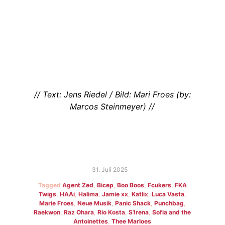
// Text: Jens Riedel / Bild: Mari Froes (by:
Marcos Steinmeyer) //
31. Juli 2025
Tagged
Agent Zed
,
Bicep
,
Boo Boos
,
Fcukers
,
FKA
Twigs
,
HAAi
,
Halima
,
Jamie xx
,
Katlix
,
Luca Vasta
,
Marie Froes
,
Neue Musik
,
Panic Shack
,
Punchbag
,
Raekwon
,
Raz Ohara
,
Rio Kosta
,
S1rena
,
Sofia and the
Antoinettes
,
Thee Marloes