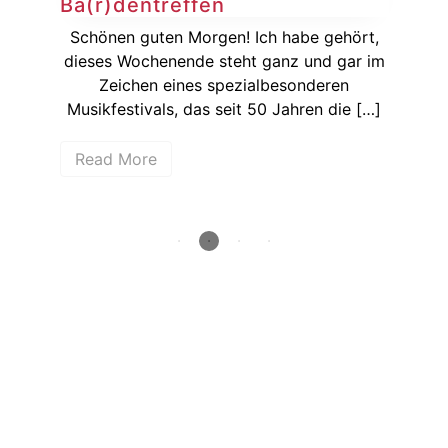
Ba(r)dentreffen
Si
ie
Schönen guten Morgen! Ich habe gehört,
Ka
dieses Wochenende steht ganz und gar im
wenn
Zeichen eines spezialbesonderen
hen
Musikfestivals, das seit 50 Jahren die […]
Bun
Read More
R
How deep is your love