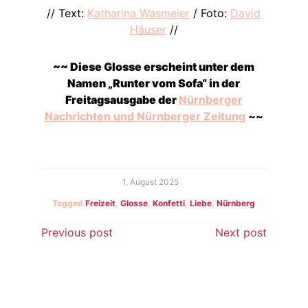
// Text:
Katharina Wasmeier
/ Foto:
David
Häuser
//
~~ Diese Glosse erscheint unter dem
Namen „Runter vom Sofa“ in der
Freitagsausgabe der
Nürnberger
Nachrichten und Nürnberger Zeitung
~~
1. August 2025
Tagged
Freizeit
,
Glosse
,
Konfetti
,
Liebe
,
Nürnberg
Beitragsnavigation
Previous post
Next post