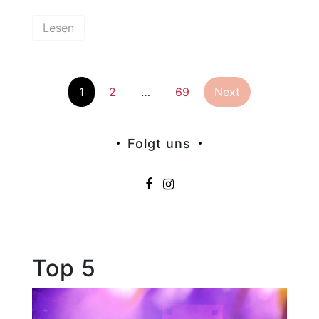
Lesen
Seitennummer
1
2
…
69
Next
der
Folgt uns
Beiträge
Top 5