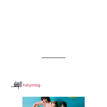
hdiylnbg