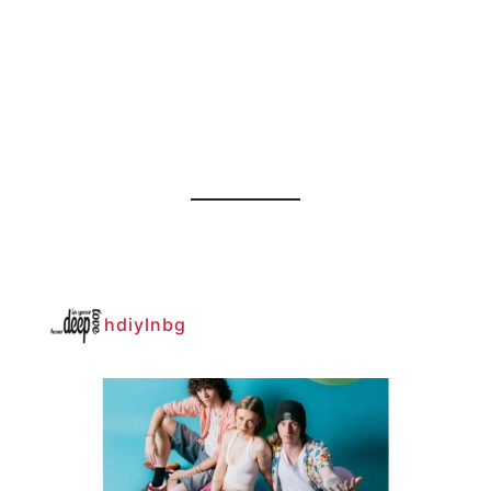
hdiylnbg