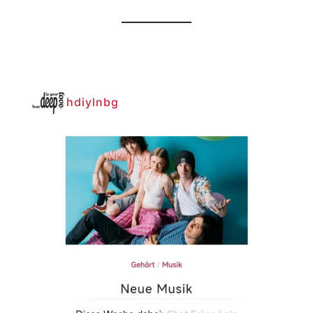
hdiylnbg