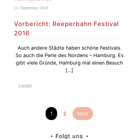
14. September 2016
Vorbericht: Reeperbahn Festival
2016
Auch andere Städte haben schöne Festivals.
So auch die Perle des Nordens – Hamburg. Es
gibt viele Gründe, Hamburg mal einen Besuch
[…]
Lesen
Seitennummer
1
2
Next
der
Folgt uns
Beiträge