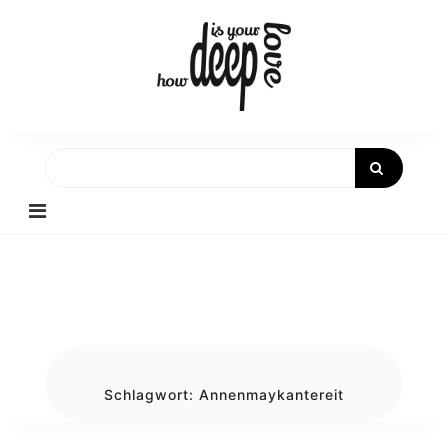
Skip
to
content
Schlagwort:
Annenmaykantereit