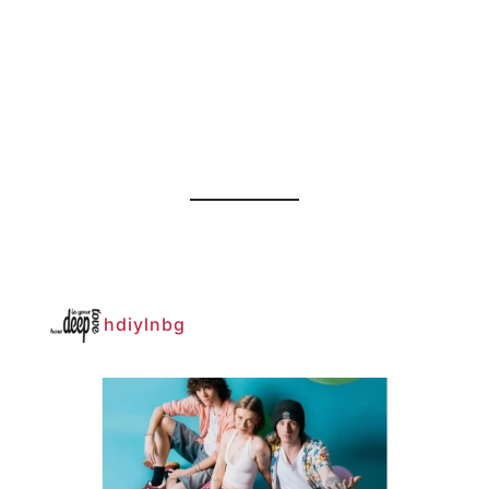
hdiylnbg