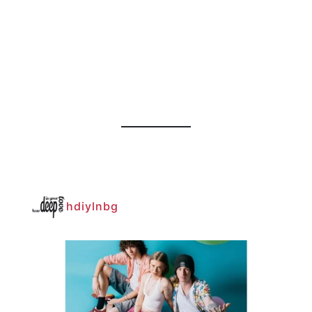
hdiylnbg