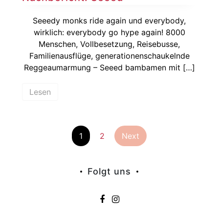
Seeedy monks ride again und everybody,
wirklich: everybody go hype again! 8000
Menschen, Vollbesetzung, Reisebusse,
Familienausflüge, generationenschaukelnde
Reggeaumarmung – Seeed bambamen mit […]
Lesen
Seitennummer
1
2
Next
der
Folgt uns
Beiträge