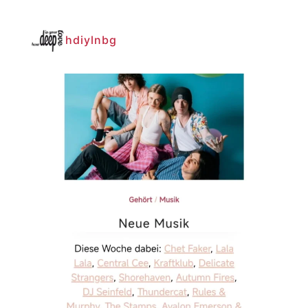
hdiylnbg