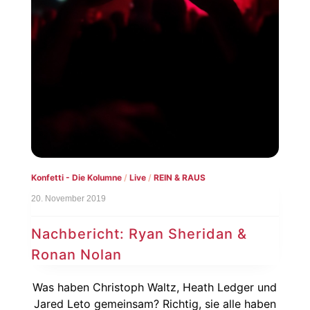
Konfetti - Die Kolumne
/
Live
/
REIN & RAUS
20. November 2019
Nachbericht: Ryan Sheridan &
Ronan Nolan
Was haben Christoph Waltz, Heath Ledger und
Jared Leto gemeinsam? Richtig, sie alle haben