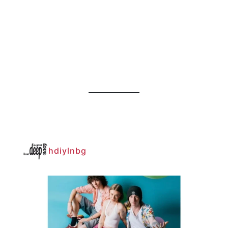
hdiylnbg