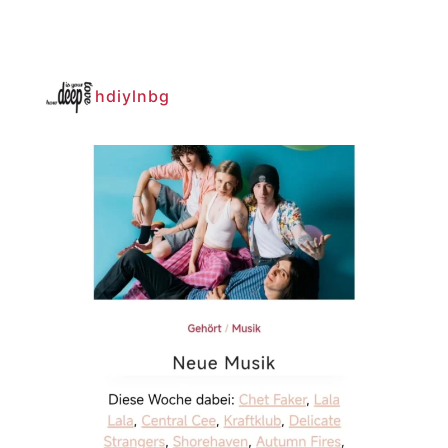
hdiylnbg