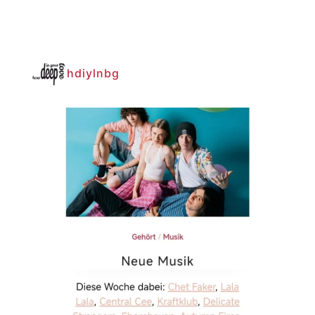
hdiylnbg