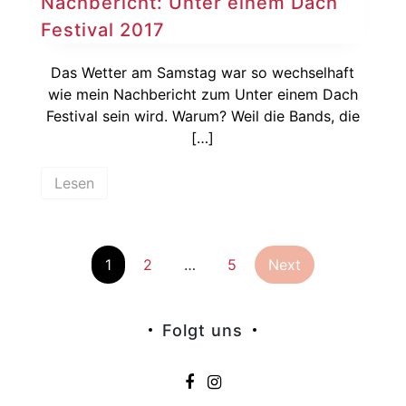
Nachbericht: Unter einem Dach
Festival 2017
Das Wetter am Samstag war so wechselhaft
wie mein Nachbericht zum Unter einem Dach
Festival sein wird. Warum? Weil die Bands, die
[…]
Lesen
Seitennummer
1
2
…
5
Next
der
Folgt uns
Beiträge