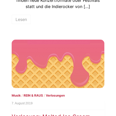
finden neue Konzertformate oder Festivals
statt und die Indierocker von […]
Lesen
Musik
/
REIN & RAUS
/
Verlosungen
7. August 2019