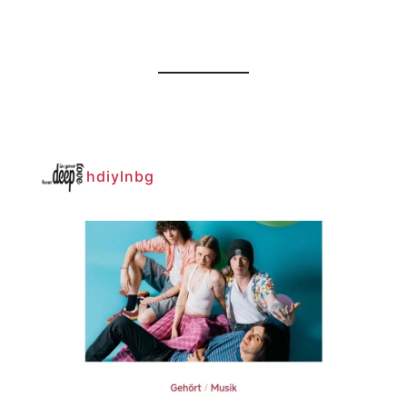
hdiylnbg