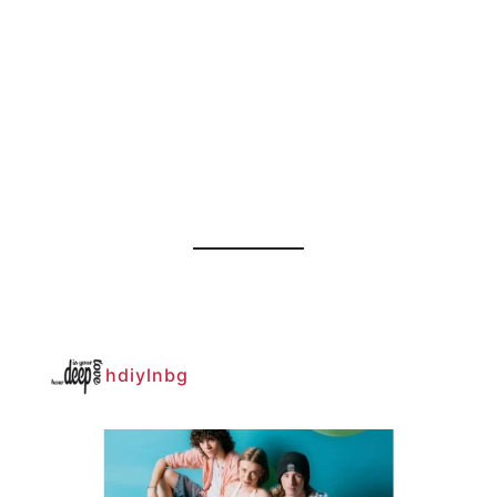
hdiylnbg