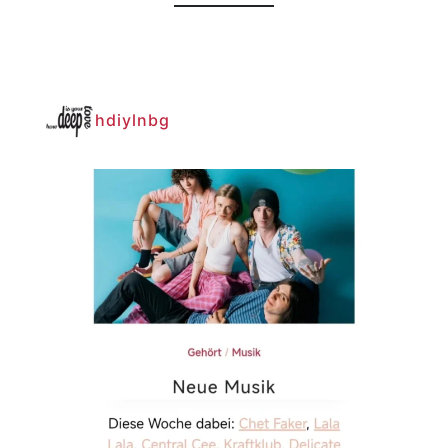
hdiylnbg