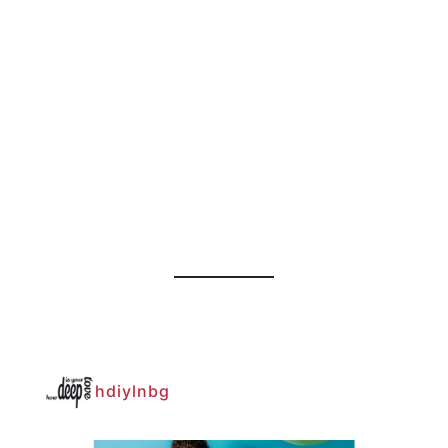
hdiylnbg