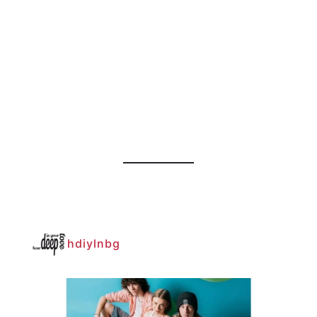
hdiylnbg