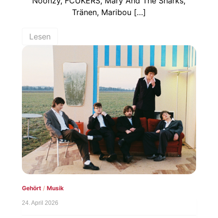
Noonzy, FCUKERS, Mary And The Sharks,
Tränen, Maribou […]
Lesen
Gehört
/
Musik
24. April 2026