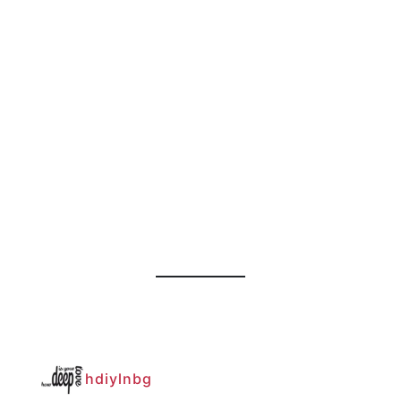
hdiylnbg