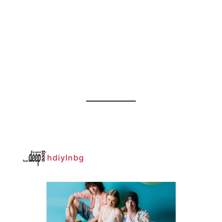
hdiylnbg