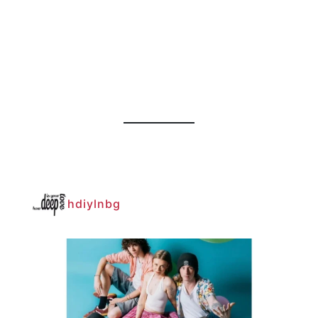
hdiylnbg