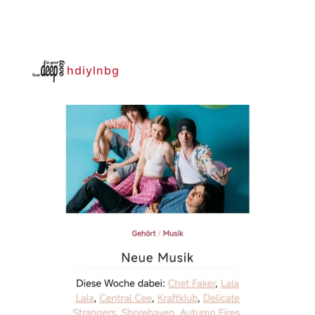
hdiylnbg