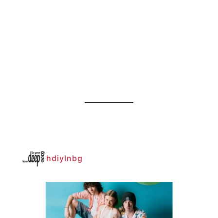
hdiylnbg