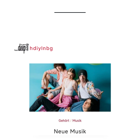
hdiylnbg