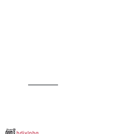
hdiylnbg