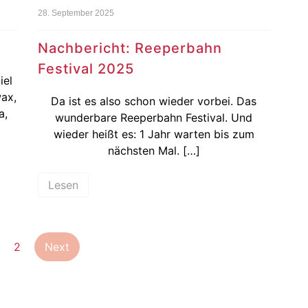
28. September 2025
Nachbericht: Reeperbahn
Festival 2025
iel
wax,
Da ist es also schon wieder vorbei. Das
a,
wunderbare Reeperbahn Festival. Und
wieder heißt es: 1 Jahr warten bis zum
nächsten Mal. […]
Lesen
Seitennummerierung
2
Next
der
Beiträge