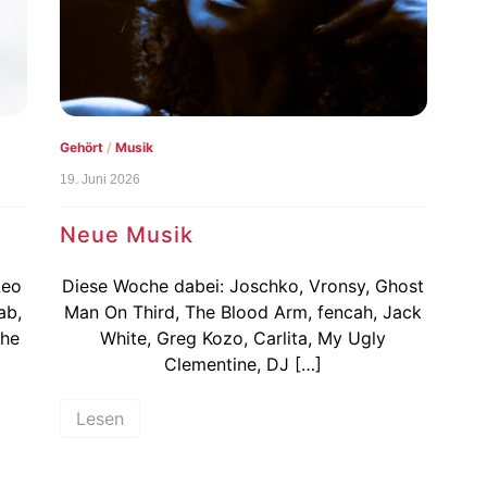
Gehört
/
Musik
19. Juni 2026
Neue Musik
Leo
Diese Woche dabei: Joschko, Vronsy, Ghost
ab,
Man On Third, The Blood Arm, fencah, Jack
The
White, Greg Kozo, Carlita, My Ugly
Clementine, DJ […]
Lesen