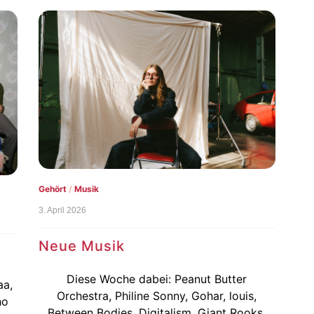
Gehört
/
Musik
3. April 2026
Neue Musik
Diese Woche dabei: Peanut Butter
aa,
Orchestra, Philine Sonny, Gohar, louis,
ho
Between Bodies, Digitalism, Giant Rooks,