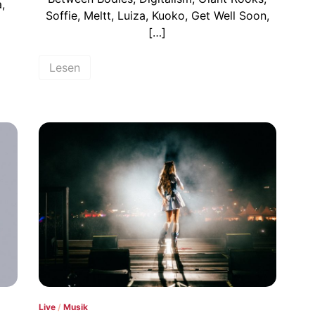
,
Soffie, Meltt, Luiza, Kuoko, Get Well Soon,
[…]
Lesen
Live
/
Musik