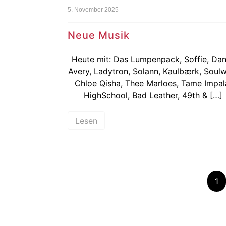
5. November 2025
Neue Musik
Heute mit: Das Lumpenpack, Soffie, Dan
Avery, Ladytron, Solann, Kaulbærk, Soul
Chloe Qisha, Thee Marloes, Tame Impal
HighSchool, Bad Leather, 49th & […]
Lesen
1