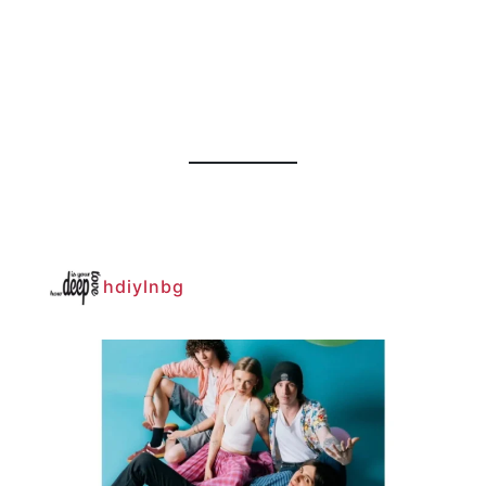
hdiylnbg