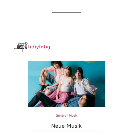
hdiylnbg