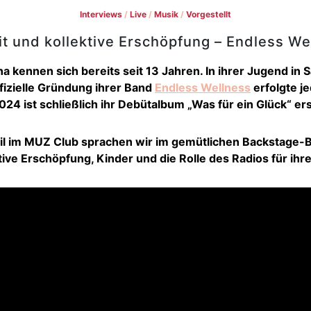
Interviews
/
Live
/
Musik
/
Vorgestellt
it und kollektive Erschöpfung – Endless We
ena kennen sich bereits seit 13 Jahren. In ihrer Jugend i
fizielle Gründung ihrer Band
Endless Wellness
erfolgte je
024 ist schließlich ihr Debütalbum „Was für ein Glück“ er
ril im MUZ Club sprachen wir im gemütlichen Backstage-B
tive Erschöpfung, Kinder und die Rolle des Radios für ihr