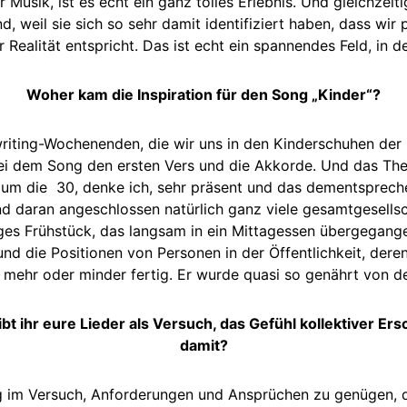
r Musik, ist es echt ein ganz tolles Erlebnis. Und gleichze
, weil sie sich so sehr damit identifiziert haben, dass wir
 Realität entspricht. Das ist echt ein spannendes Feld, in
Woher kam die Inspiration für den Song „Kinder“?
writing-Wochenenden, die wir uns in den Kinderschuhen d
ei dem Song den ersten Vers und die Akkorde. Und das T
 um die 30, denke ich, sehr präsent und das dementsprec
d daran angeschlossen natürlich ganz viele gesamtgesellsc
ges Frühstück, das langsam in ein Mittagessen übergegange
d die Positionen von Personen in der Öffentlichkeit, dere
ehr oder minder fertig. Er wurde quasi so genährt von d
 ihr eure Lieder als Versuch, das Gefühl kollektiver Er
damit?
g im Versuch, Anforderungen und Ansprüchen zu genügen, di