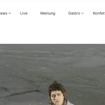
views
Live
Meinung
Gastro
Konfet