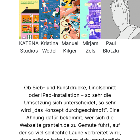
KATENA
Kristina
Manuel
Mirjam
Paul
Studios
Wedel
Kilger
Zels
Blotzki
Ob Sieb- und Kunstdrucke, Linolschnitt
oder iPad-Installation – so sehr die
Umsetzung sich unterscheidet, so sehr
wird „das Konzept durchgeschimpft“. Eine
Ahnung dafür bekommt, wer sich die
Webseite granteln.de zu Gemüte führt, auf
der so viel schlechte Laune verbreitet wird,
dass selbige beim Lesen sich unweigerlich