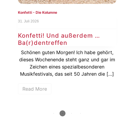
Konfetti - Die Kolumne
Konf
31. Juli 2026
24. J
Konfetti! Und außerdem …
Ko
Ba(r)dentreffen
Si
ie
Schönen guten Morgen! Ich habe gehört,
Ka
dieses Wochenende steht ganz und gar im
wenn
Zeichen eines spezialbesonderen
hen
Musikfestivals, das seit 50 Jahren die […]
Bun
Read More
R