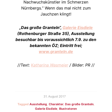
Nachwuchskünstler im Schmerzen
Nürnbergs.“ Wenn das mal nicht zum
Jauchzen klingt!
„Das große Granteln“,
Galerie Eisdiele
(Rothenburger Straße 35), Ausstellung
besuchbar bis voraussichtlich 7.9. zu den
bekannten ÖZ; Eintritt frei;
www.granteln.de
//Text:
Katharina Wasmeier
/ Bilder: PR //
31. August 2017
Tagged
Ausstellung
,
Charakter
,
Das große Granteln
,
Galerie Eisdiele
,
Illustratoren