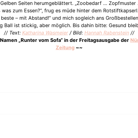
n Gelben Seiten herumgeblättert. „Zoobedarf … Zopfmuste
as was zum Essen?“, frug es müde hinter dem Rotstiftkapserl.
 beste – mit Abstand!“ und mich sogleich ans Großbestellen 
 Ball ist stickig, aber möglich. Bis dahin bitte: Gesund ble
// Text:
Katharina Wasmeier
/ Bild:
Hannah Rabenstein
//
 Namen „Runter vom Sofa“ in der Freitagsausgabe der
Nü
Zeitung
~~
n