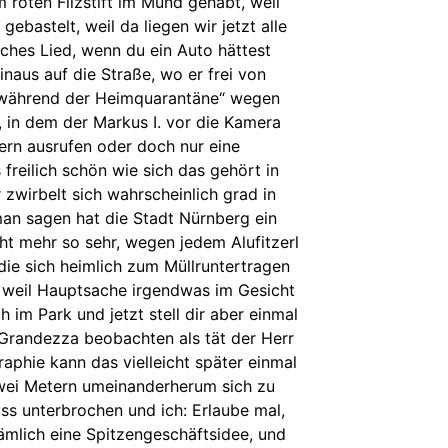
m roten Filzstift im Mund gehabt, weil
ebastelt, weil da liegen wir jetzt alle
iches Lied, wenn du ein Auto hättest
naus auf die Straße, wo er frei von
r während der Heimquarantäne“ wegen
, in dem der Markus I. vor die Kamera
ern ausrufen oder doch nur eine
freilich schön wie sich das gehört in
zwirbelt sich wahrscheinlich grad in
an sagen hat die Stadt Nürnberg ein
ht mehr so sehr, wegen jedem Alufitzerl
die sich heimlich zum Müllruntertragen
 weil Hauptsache irgendwas im Gesicht
 im Park und jetzt stell dir aber einmal
 Grandezza beobachten als tät der Herr
phie kann das vielleicht später einmal
zwei Metern umeinanderherum sich zu
s unterbrochen und ich: Erlaube mal,
ämlich eine Spitzengeschäftsidee, und