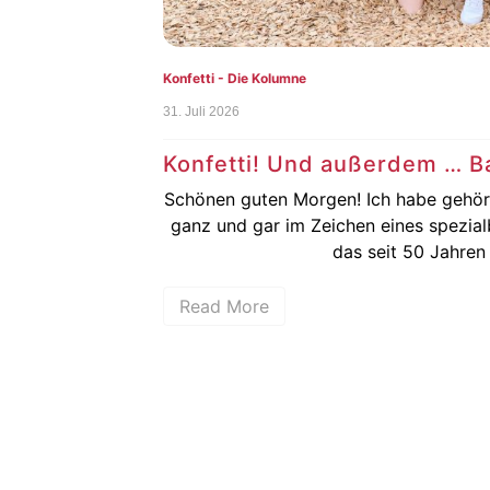
Konfetti - Die Kolumne
31. Juli 2026
melze
Konfetti! Und außerdem … Ba
en können:
Schönen guten Morgen! Ich habe gehört
enn man diese
ganz und gar im Zeichen eines spezialb
das seit 50 Jahren d
Read More