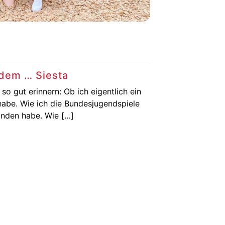
Konfetti - Die Kolumn
17. Juli 2026
dem … Siesta
Konfetti! 
o gut erinnern: Ob ich eigentlich ein
Es gibt so Tät
e. Wie ich die Bundesjugendspiele
nichts denkt 
den habe. Wie […]
Read More