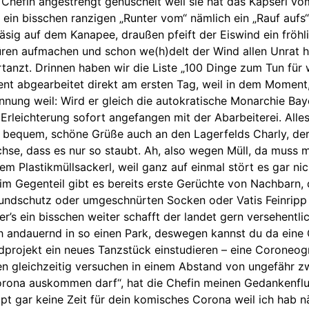
ie Chefin angestrengt genuschelt weil sie hat das Kapserl vo
 ein bisschen ranzigen „Runter vom“ nämlich ein „Rauf aufs“ g
sig auf dem Kanapee, draußen pfeift der Eiswind ein fröhl
üren aufmachen und schon we(h)delt der Wind allen Unrat hi
tanzt. Drinnen haben wir die Liste „100 Dinge zum Tun fü
ent abgearbeitet direkt am ersten Tag, weil in dem Moment
nnung weil: Wird er gleich die autokratische Monarchie Bay
rleichterung sofort angefangen mit der Abarbeiterei. Alles 
 bequem, schöne Grüße auch an den Lagerfelds Charly, der 
se, dass es nur so staubt. Ah, also wegen Müll, da muss m
 Plastikmüllsackerl, weil ganz auf einmal stört es gar nic
im Gegenteil gibt es bereits erste Gerüchte von Nachbarn, 
ndschutz oder umgeschnürten Socken oder Vatis Feinripp
’s ein bisschen weiter schafft der landet gern versehentlich
ch andauernd in so einen Park, deswegen kannst du da eine
projekt ein neues Tanzstück einstudieren – eine Coroneogra
en gleichzeitig versuchen in einem Abstand von ungefähr 
ona auskommen darf“, hat die Chefin meinen Gedankenflus
pt gar keine Zeit für dein komisches Corona weil ich hab n