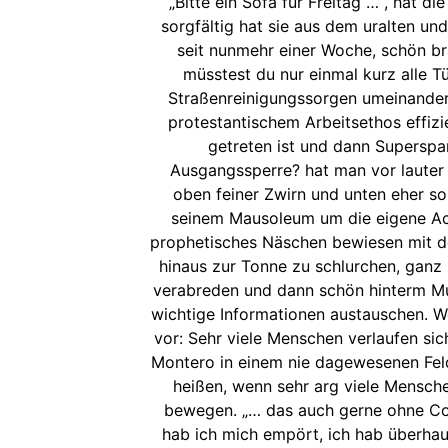
„Bitte ein Sofa für Freitag …“, hat d
sorgfältig hat sie aus dem uralten und
seit nunmehr einer Woche, schön brä
müsstest du nur einmal kurz alle T
Straßenreinigungssorgen umeinander
protestantischem Arbeitsethos effizi
getreten ist und dann Superspa
Ausgangssperre? hat man vor lauter E
oben feiner Zwirn und unten eher so
seinem Mausoleum um die eigene Ach
prophetisches Näschen bewiesen mit dem
hinaus zur Tonne zu schlurchen, ganz 
verabreden und dann schön hinterm Mu
wichtige Informationen austauschen. Wer
vor: Sehr viele Menschen verlaufen si
Montero in einem nie dagewesenen Feld
heißen, wenn sehr arg viele Mensch
bewegen. „… das auch gerne ohne Cor
hab ich mich empört, ich hab überhau