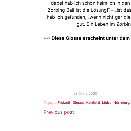
dabei hab ich schon heimlich in de
Zorbing Ball ist die Lösung!“ – „Ist d
hab ich gefunden, „wenn nicht gar die
gut. Ein Leben im Zorbing
~~ Diese Glosse erscheint unter dem
28. März 2020
Tagged
Freizeit
,
Glosse
,
Konfetti
,
Liebe
,
Nürnberg
Beitragsnavigatio
Previous post