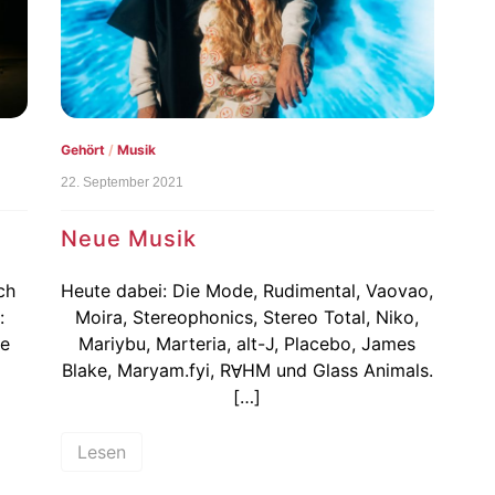
Gehört
/
Musik
22. September 2021
Neue Musik
ch
Heute dabei: Die Mode, Rudimental, Vaovao,
:
Moira, Stereophonics, Stereo Total, Niko,
ee
Mariybu, Marteria, alt-J, Placebo, James
Blake, Maryam.fyi, RⱯHM und Glass Animals.
[…]
Lesen