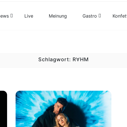
views
Live
Meinung
Gastro
Konfet
Schlagwort:
RⱯHM