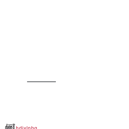
hdiylnbg