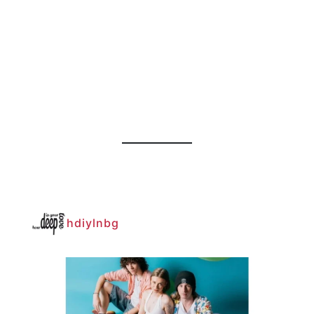
hdiylnbg