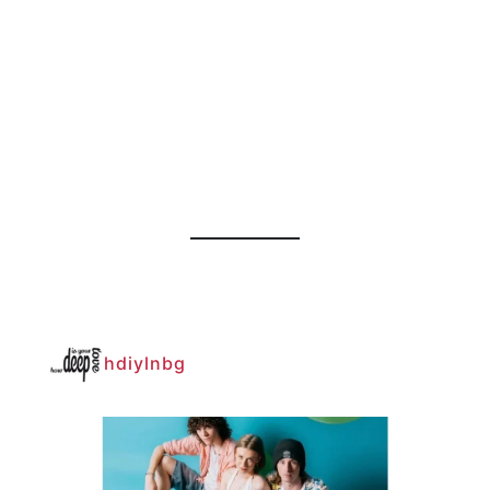
hdiylnbg