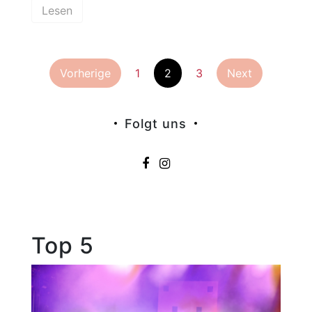
Lesen
Seitennummer
Vorherige
1
2
3
Next
der
Folgt uns
Beiträge
Top 5